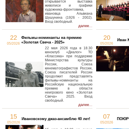
открывается выставка
живописи и графики
художника-фронтовика,
ивановца Альвиана
Шушунина (1926 - 2002).
Вход свободный.
далее...
22
20
Фильмы-номинанты на премию
Иван 
«Золотая Свеча - 2025»
05/2026
05/2026
22 мая 2026 года в 18.30
киноклуб «Диалог» ТО
«Классика» при поддержке
Министерства культуры
России, Союза
кинематографистов России,
Союза писателей России
продолжит представлять
фильмы-номинанты на
Российскую национальную
премию в области
неигрового кино «Золотая
Свеча» 2025. Вход
свободный.
далее...
15
07
Ивановскому джаз-ансамблю 40 лет!
ПОЮРО
05/2026
05/2026