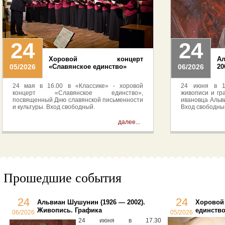
24
24
Хоровой концерт
А
05/2026
«Славянское единство»
06/2026
20
24 мая в 16.00 в «Классике» - хоровой
24 июня в 17
концерт «Славянское единство»,
живописи и гр
посвященный Дню славянской письменности
ивановца Альв
и культуры. Вход свободный.
Вход свободны
далее...
Прошедшие события
24
24
Альвиан Шушунин (1926 — 2002).
Хоровой
Живопись. Графика
единств
06/2026
05/2026
24 июня в 17.30