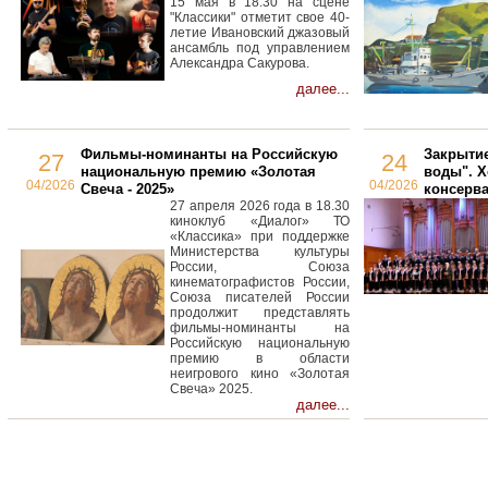
15 мая в 18.30 на сцене
"Классики" отметит свое 40-
летие Ивановский джазовый
ансамбль под управлением
Александра Сакурова.
далее...
Фильмы-номинанты на Российскую
Закрыти
27
24
национальную премию «Золотая
воды". Х
04/2026
04/2026
Свеча - 2025»
консерв
27 апреля 2026 года в 18.30
киноклуб «Диалог» ТО
«Классика» при поддержке
Министерства культуры
России, Союза
кинематографистов России,
Союза писателей России
продолжит представлять
фильмы-номинанты на
Российскую национальную
премию в области
неигрового кино «Золотая
Свеча» 2025.
далее...